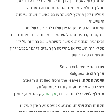
מקור טבעי לאסטרוגן לכן מקלה על צירי לידה ומזרזת
תהליך החלמה. מבחינה אנרגטית מרווה מעניקה:
ויטליות לכן מומלץ להשתמש בה כאשר חשים עייפות
ותשישות.
שיחרור והרפייה מן הרצון שלנו להרגיש בשליטה
בטקסים קדומים נהגו להשתמש במרווה לשם טיהור הבית
והאנרגיה הגופנית. אפשר להשתמש בה בהרחה על ידי
מפיץ ריח חשמלי או בחליטה מן העלים לגרגור בכאבי גרון
ופצעים בפה ובלשון.
שם בוטני:
Salvia sclarea
ארץ מוצא:
Bulgaria
שיטת הפקה:
Steam distilled from the leaves
ריח:
דשא מרענן ועמוק עם נגיעות של עץ
מומלץ לשלב:
לבונה, לבנדר,
עץ התה
, קלמנטינה, יסמין
תכונות תרפויתיות:
מרגיע, אנטיספטי, מאזן פעילות