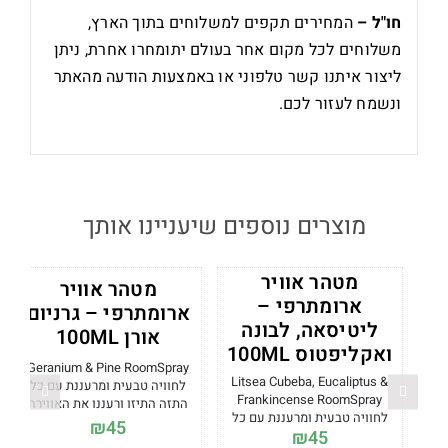
חו"ל –
המחירים תקפים למשלוחים בתוך הארץ,
משלוחים לכל מקום אחר בעולם יתומחרו אחרת, ניתן
ליצור איתנו קשר טלפוני או באמצעות הודעה מהאתר
ונשמח לעזור לכם.
מוצרים נוספים שיעניינו אותך
מטהר אוויר
מטהר אוויר
ארומתרפי –
ארומתרפי – גרניום
ליטיסאה, לבונה
אורן 100ML
ואקליפטוס 100ML
Geranium & Pine RoomSpray
Litsea Cubeba, Eucaliptus &
לחוויה טבעית ומרעננת עם כל
Frankincense RoomSpray
התזה התיזו ורעננו את האווירה
לחוויה טבעית ומרעננת עם כל
עם מטהר אוויר ארומתרפי בריח
₪
45
₪
45
התזה התיזו ורעננו את האווירה
לבנדר. מטהר אוויר עם שמן