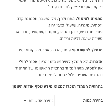
הורמונלית, מרגיע מערכת עיכול, אנטיספזמודי, אנטי
דלקתי, אפרודיזיאק (נשים בעיקר).
מתאים לטיפול:
מתח ולחץ, גיל המעבר, תסמונת קדם
ווסתית, מיגרנה, שיעול, כאבי גרון,
עור:
עור רגיש, שמן ומודלק, אקנה, קשקשים, סבוריאה,
נשירת שיער, דליות ורידים.
מומלץ להשתמש:
עיסוי, הרחה, אמבטיה, קומפרסים.
אזהרות:
לא מומלץ לשימוש בזמן הריון, אסור לחולי
אפילפסיה, מועיל מאוד במחצית הראשונה של המחזור
במחצית השנייה עלול לגרום לדימום יתר.
בתחתית העמוד תוכלו למצוא מידע נוסף אודות השמן
בחירת כמות