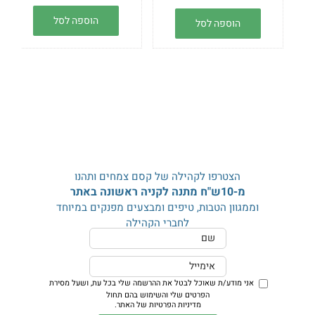
עם מטהר אוויר ארומתרפי בריח
אתרי גרניום ושמן אתרי אורן
לבנדר. מטהר אוויר עם שמנים
יחברו אתכם לאדמה ויפיצו את
הוספה לסל
הוספה לסל
אתריים ליטיסאה, לבונה
ריחה הקסום של הארומתרפיה.
ואקליפטוס ימלאו את האוויר
המוצר מתאים לשימוש בכל
בריח לימוני משכר ומרענן.
חלל בבית, במשרד או ברכב
המוצר מתאים לשימוש בכל
*המוצר מכיל אלכוהול
חלל בבית, במשרד או ברכב
*המוצר מכיל אלכוהול
הצטרפו לקהילה של קסם צמחים ותהנו
מ-10ש"ח מתנה לקניה ראשונה באתר
וממגוון הטבות, טיפים ומבצעים מפנקים במיוחד
לחברי הקהילה
אני מודע/ת שאוכל לבטל את ההרשמה שלי בכל עת,
ושעל מסירת
הפרטים שלי והשימוש בהם תחול
מדיניות הפרטיות של האתר
.