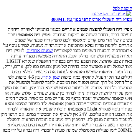
וספה לסל
פיץ ריח חשמלי ארומתרפי בגוון עץ 300ML
פיץ ריח חשמלי להפצת שמנים אתריים
בסגנון בוהמייני לאווירה ריחנית
נעימה בבית, בחדר השינה או במקום העבודה.
מפיץ ריח אוטומטי
עובד
שיטה של אדי מים קרים ומאפשר לכם להפיץ ריח טבעי של שמנים
תריים וליהנות מריח נפלא ומתכונות ארומתרפיות מגוונות. למידע נוסף על
רומתרפיה ותכונות השמנים כנסו לקטגוריית
שמנים אתריים
. למפיץ ריח
אורה צבעונית ומשתנה בחלק הלבן. התאורה משמשת כמנורה עדינה
באיזה צבע שתרצו, את הצבע בוחרים בכפתור ההפעלה שנקרא LIGHT
צד שמאל והוא מאפשר לכם בחירה של מגוון צבעים כמו לבן, אדום, ירוק,
חול ועוד..
הוראות שימוש והפעלה:
לפתוח את המכשיר ולמלא במים
גילים עד הקו העגול, להוסיף כמה טיפות
שמן אתרי
, בין 4-6 טיפות, לפי
ודל החלל אל תוך המים ולסגור את המכסה. לחבר לחשמל ולהפעיל את
מכשיר בלחיצה ארוכה על כפתור המיסט שנמצא בצד ימין, כוונו את משך
זמן על ידי לחיצות קצרות, ניתן לבחור בין שעה, שעתיים, שלוש שעות או
ON שאומר שהמכשיר יעבוד ברצף כל עוד יש מים במכשיר. כאשר המים
תאדים ונגמרים המכשיר ייכבה באופן אוטומטי. ליד כפתור המיסט נמצא
כפתור נוסף שנקרא Light באמצעותו תוכלו להפעיל את התאורה ולבחור
את הצבע האהוב עליכם. 24V אין לשטוף את המכשיר במים, אם תרצו ניתן
העביר בעדינות מגבון לח. *המפיץ ריח מגיע עם חוברת הוראות והפעלה
פורטות בשפה העברית *אחריות: שנה אחריות *כמות מים מקסימלית:
300ML *זמן פעילות מקסימלי: שמונה שעות *המפיץ ריח נבדק על ידי מכון