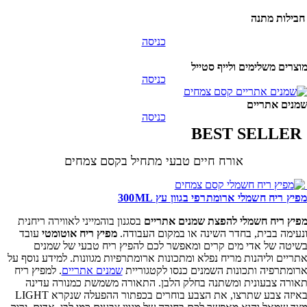
בילות מתנה
כניסה
וצרים משלימים ולייף סטייל
כניסה
מנים אתריים
כניסה
BEST SELLER
אורח חיים טבעי מתחיל בקסם צמחים
פיץ ריח חשמלי ארומתרפי בגוון עץ 300ML
פיץ ריח חשמלי להפצת שמנים אתריים
בסגנון בוהמייני לאווירה ריחנית
נעימה בבית, בחדר השינה או במקום העבודה.
מפיץ ריח אוטומטי
עובד
שיטה של אדי מים קרים ומאפשר לכם להפיץ ריח טבעי של שמנים
תריים וליהנות מריח נפלא ומתכונות ארומתרפיות מגוונות. למידע נוסף על
רומתרפיה ותכונות השמנים כנסו לקטגוריית
שמנים אתריים
. למפיץ ריח
אורה צבעונית ומשתנה בחלק הלבן. התאורה משמשת כמנורה עדינה
באיזה צבע שתרצו, את הצבע בוחרים בכפתור ההפעלה שנקרא LIGHT