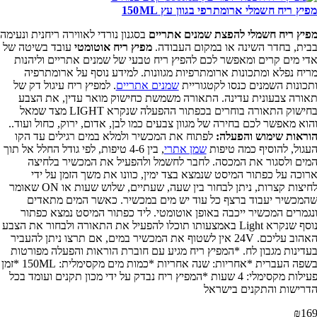
פיץ ריח חשמלי ארומתרפי בגוון עץ 150ML
פיץ ריח חשמלי להפצת שמנים אתריים
בסגנון נורדי לאווירה ריחנית ונעימה
בית, בחדר השינה או במקום העבודה.
מפיץ ריח אוטומטי
עובד בשיטה של
די מים קרים ומאפשר לכם להפיץ ריח טבעי של שמנים אתריים וליהנות
ריח נפלא ומתכונות ארומתרפיות מגוונות. למידע נוסף על ארומתרפיה
תכונות השמנים כנסו לקטגוריית
שמנים אתריים
. למפיץ ריח עיגול דק של
אורה צבעונית עדינה. התאורה משמשת כחישוק מואר עדין, את הצבע
בחישוק התאורה בוחרים בכפתור ההפעלה שנקרא LIGHT מצד שמאל
הוא מאפשר לכם בחירה של מגוון צבעים כמו לבן, אדום, ירוק, כחול ועוד..
וראות שימוש והפעלה:
לפתוח את המכשיר ולמלא במים רגילים עד הקו
עגול, להוסיף כמה טיפות
שמן אתרי
, בין 4-6 טיפות, לפי גודל החלל אל תוך
מים ולסגור את המכסה. לחבר לחשמל ולהפעיל את המכשיר בלחיצה
רוכה על כפתור המיסט שנמצא בצד ימין, כוונו את משך הזמן על ידי
לחיצות קצרות, ניתן לבחור בין שעה, שעתיים, שלוש שעות או ON שאומר
המכשיר יעבוד ברצף כל עוד יש מים במכשיר. כאשר המים מתאדים
נגמרים המכשיר ייכבה באופן אוטומטי. ליד כפתור המיסט נמצא כפתור
נוסף שנקרא Light באמצעותו תוכלו להפעיל את התאורה ולבחור את הצבע
האהוב עליכם. 24V אין לשטוף את המכשיר במים, אם תרצו ניתן להעביר
עדינות מגבון לח. *המפיץ ריח מגיע עם חוברת הוראות והפעלה מפורטות
בשפה העברית *אחריות: שנה אחריות *כמות מים מקסימלית: 150ML *זמן
פעילות מקסימלי: 4 שעות *המפיץ ריח נבדק על ידי מכון תקנים ועומד בכל
דרישות והתקנים בישראל
₪
16