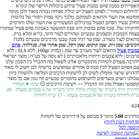
במשך מאות שנים משתמשים
סבון טבעי בעבודת יד לעור הגוף והפני
האסייתים בסבון פחם במבוק פעיל שידוע ביכולות הריפוי שלו ונקר
"היהלום השחור". לפחם הפעיל יש יכולת ספיחה גבוהה מאוד ולכן מנק
ומחטא את העור והתאים לעומקם. מלבד ניקוי עמוק ויסודי של בלוטו
החלב עשיר הפחם הפעיל במינרלים המעשירים את העור שלנו ותורמי
לחיוניות שלו. סבון פחם במבוק הינו סבון המועשר באבקת פחם פעיל שמקור
בצמח הבמבוק ובשמנים טבעיים וטהורים לעור חיוני, בריא ומלא ברק
מתאים לעור מעורב, שמן עד רגיל סבון טבעי מרכיבים טבעיים בלבד
פחם
רכיבים: שמן זית, שמן קוקוס, שמן דקל, שמן אתרי ארז, סנדלווד
מתאים לעור מעורב עד שמן | כמות: 100gr. ללא SLS | ללא
במבוק פעי
פרבנים | ללא צבעים וריחות מלאכותיים I לא נוסה על בע"ח | מוצר ישראלי
*הרבה פעמים לקוחות מתקשרים אלינו לשאול מה ההבדל בין הסבון שלנ
עם הפחם הפעיל לבין סבונים אחרים שמופיעים ברשת? לכן חשוב לי מאו
להדגיש שרצוי ומומלץ לשים לב לרשימת הרכיבים המלאה ולהשוות כיוו
שכולנו רוצים ומעדיפים להשתמש בחומרים טבעיים וזה נכון אם כל מוצ
שימו ♥ המחיר
קוסמטי ואפילו מזון וזה ההבדל >> רשימת הרכיבים 
בקנייה של 5 סבונים ומעלה - 20
ליחידה יורד בקנייה של כמות גדולה יות
בקנייה של 9 סבונים ומעלה - 17 ש"ח ליחידה
ש"ח ליחיד
₪
2
דירוגים של לקוחות
9
מתוך 5 מבוסס על
5.00
מדורגי
חוות דעת לקוח)
9
הוספה לס
מתנה קסומ