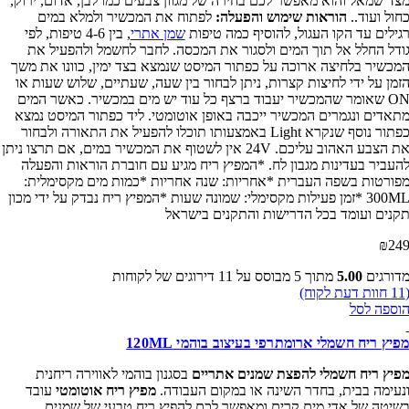
צד שמאל והוא מאפשר לכם בחירה של מגוון צבעים כמו לבן, אדום, ירוק,
חול ועוד..
הוראות שימוש והפעלה:
לפתוח את המכשיר ולמלא במים
גילים עד הקו העגול, להוסיף כמה טיפות
שמן אתרי
, בין 4-6 טיפות, לפי
ודל החלל אל תוך המים ולסגור את המכסה. לחבר לחשמל ולהפעיל את
מכשיר בלחיצה ארוכה על כפתור המיסט שנמצא בצד ימין, כוונו את משך
זמן על ידי לחיצות קצרות, ניתן לבחור בין שעה, שעתיים, שלוש שעות או
ON שאומר שהמכשיר יעבוד ברצף כל עוד יש מים במכשיר. כאשר המים
תאדים ונגמרים המכשיר ייכבה באופן אוטומטי. ליד כפתור המיסט נמצא
כפתור נוסף שנקרא Light באמצעותו תוכלו להפעיל את התאורה ולבחור
את הצבע האהוב עליכם. 24V אין לשטוף את המכשיר במים, אם תרצו ניתן
העביר בעדינות מגבון לח. *המפיץ ריח מגיע עם חוברת הוראות והפעלה
פורטות בשפה העברית *אחריות: שנה אחריות *כמות מים מקסימלית:
300ML *זמן פעילות מקסימלי: שמונה שעות *המפיץ ריח נבדק על ידי מכון
קנים ועומד בכל הדרישות והתקנים בישראל
₪
24
דורגים
5.00
מתוך 5 מבוסס על
11
דירוגים של לקוחות
11
חוות דעת לקוח)
וספה לסל
פיץ ריח חשמלי ארומתרפי בעיצוב בוהמי 120ML
פיץ ריח חשמלי להפצת שמנים אתריים
בסגנון בוהמי לאווירה ריחנית
נעימה בבית, בחדר השינה או במקום העבודה.
מפיץ ריח אוטומטי
עובד
שיטה של אדי מים קרים ומאפשר לכם להפיץ ריח טבעי של שמנים