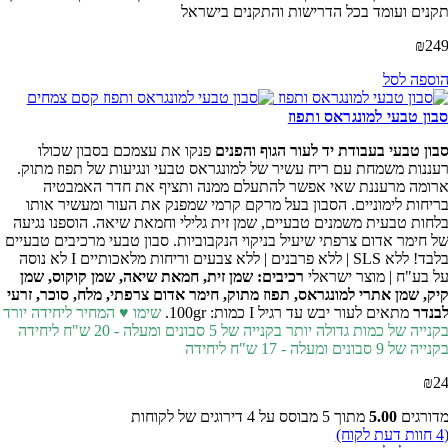
קנים ועומד בכל הדרישות והתקנים בישראל
₪
24
וספה לסל
בון טבעי למונגראס ותפוז
בון טבעי בעבודת יד לעור הגוף והפנים
פנקו את עצמכם בסבון שכולו
עננות משמחת עם ריח עשיר של למונגראס טבעי ונגיעות של תפוז מתוק.
רומה מרעננת שאי אפשר להתעלם ממנה ותציף את חדר האמבטיה
ריחות לימוניים. הסבון בעל מרקם קרמי שמפנק את העור ומעשיר אותו
לחות טבעית מ
שמנים טבעיים, שמן זית גלילי וחמאת שיאה. הוספנו נגיעה
ל חימר אדום צרפתי שיעיל בניקוי הנקבוביות. סבון טבעי מרכיבים טבעיים
בלבד! ללא SLS | ללא פרבנים | ללא צבעים וריחות מלאכותיים I לא נוסה
ל בע"ח | מוצר ישראלי
רכיבים: שמן זית, חמאת שיאה, שמן קוקוס, שמן
יק, שמן אתרי למונגראס, תפוז מתוק, חימר אדום צרפתי, מלח, סוכר, זרעי
בנדר
מתאים לעור יבש עד רגיל I כמות: 100gr.
שימו ♥ המחיר ליחידה יורד
קנייה של כמות גדולה יותר
בקנייה של 5 סבונים ומעלה - 20 ש"ח ליחידה
קנייה של 9 סבונים ומעלה - 17 ש"ח ליחידה
₪
2
דורגים
5.00
מתוך 5 מבוסס על
4
דירוגים של לקוחות
4
חוות דעת לקוח)