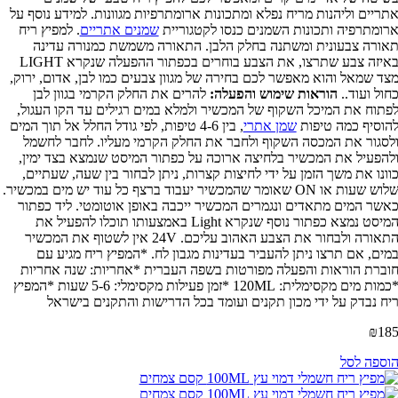
תריים וליהנות מריח נפלא ומתכונות ארומתרפיות מגוונות. למידע נוסף על
רומתרפיה ותכונות השמנים כנסו לקטגוריית
שמנים אתריים
. למפיץ ריח
אורה צבעונית ומשתנה בחלק הלבן. התאורה משמשת כמנורה עדינה
באיזה צבע שתרצו, את הצבע בוחרים בכפתור ההפעלה שנקרא LIGHT
צד שמאל והוא מאפשר לכם בחירה של מגוון צבעים כמו לבן, אדום, ירוק,
חול ועוד..
הוראות שימוש והפעלה:
להרים את החלק הקרמי בגוון לבן
פתוח את המיכל השקוף של המכשיר ולמלא במים רגילים עד הקו העגול,
הוסיף כמה טיפות
שמן אתרי
, בין 4-6 טיפות, לפי גודל החלל אל תוך המים
לסגור את המכסה השקוף ולחבר את החלק הקרמי מעליו. לחבר לחשמל
להפעיל את המכשיר בלחיצה ארוכה על כפתור המיסט שנמצא בצד ימין,
וונו את משך הזמן על ידי לחיצות קצרות, ניתן לבחור בין שעה, שעתיים,
שלוש שעות או ON שאומר שהמכשיר יעבוד ברצף כל עוד יש מים במכשיר.
אשר המים מתאדים ונגמרים המכשיר ייכבה באופן אוטומטי. ליד כפתור
המיסט נמצא כפתור נוסף שנקרא Light באמצעותו תוכלו להפעיל את
התאורה ולבחור את הצבע האהוב עליכם. 24V אין לשטוף את המכשיר
מים, אם תרצו ניתן להעביר בעדינות מגבון לח. *המפיץ ריח מגיע עם
וברת הוראות והפעלה מפורטות בשפה העברית *אחריות: שנה אחריות
*כמות מים מקסימלית: 120ML *זמן פעילות מקסימלי: 5-6 שעות *המפיץ
יח נבדק על ידי מכון תקנים ועומד בכל הדרישות והתקנים בישראל
₪
18
וספה לסל