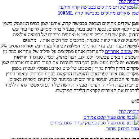
וספה לסל
מן שקדים מתוקים בכבישה קרה 100ML
מן שקדים מתוקים המופק בכבישה קרה, אורגני
שמן בסיס המשמש כשמן
יסוי לגוף ולפנים, נספג היטב בעור, מעניק ברק ומסייע לריפוי עור יבש
וסדוק. שמן שקדים מכיל וויטמין E ואחוזים גבוהים של חומצה אולאית
מעניקים לעור לחות טבעית, מרככים ומחדשים אותו.
מתאים
טיפול:
בעור יבש עדין ואדמומי
המלצה לטיפול בעור יבש וסדוק:
הוסיפו 3%
ל
שמנים אתריים
לתערובת אנחנו ממליצים על שילוב של אחד או כמה מן
שמנים הבאים פטשולי, ילנג ילנג, תפוז מתוק, יסמין, סנדלווד
הוראות
ימוש:
יש למזוג מעט שמן בכף היד ולעסות את העור בתנועות ארוכות
שמן
קדים הריון ולידה
בהריון משבוע שלושים וארבע מומלץ לעסות בשמן
קדים את אזור הפרינאום להגמשת הרקמות בפתח הנרתיק ובאזור החיץ
עד פי הטבעת. העיסוי עוזר ומסייע במניעה של קרעים ומפחית כאבים
צריבות בעת הלידה. העיסוי מעניק תחושה של רוגע ומאפשר להרה ללמוד
הרפות את האזורים לקראת הלידה המרגשת.
₪
4
וספה לסל
בון במבוק שחור