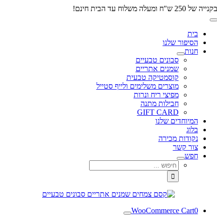
דלג
קנייה של 250 ש"ח ומעלה משלוח עד הבית חינם!
לתוכן
Toggle
Navigation
בית
הסיפור שלנו
חנות
סבונים טבעיים
שמנים אתריים
קוסמטיקה טבעית
מוצרים משלימים ולייף סטייל
מפיצי ריח ונרות
חבילות מתנה
GIFT CARD
המיוחדים שלנו
בלוג
נקודות מכירה
צור קשר
חפש
חיפוש...
WooCommerce Cart
0