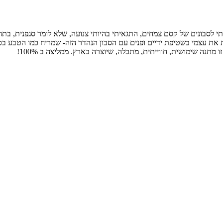
סבונים של קסם צמחים, התגאיתי בהיותי צנועה, שלא לומר סגפנית, בתחום
Once you go black, you. לא רק שאני מפנקת את עצמי בשטיפת ידיים ופנים עם הסבון הנהדר הזה- שמר
תנה שימושית, חווייתית, מתכלה, שיוצרה בארץ. ממליצה ב 100%!