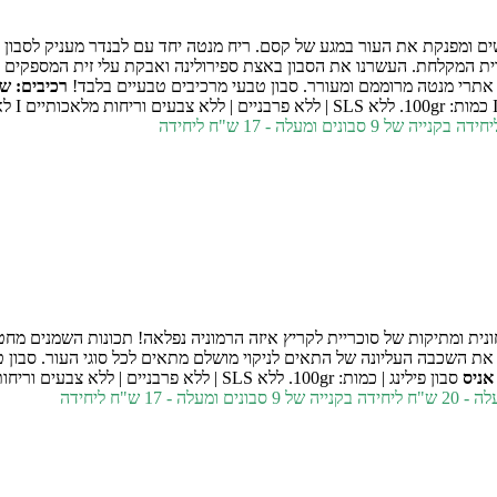
 ומפנקת את העור במגע של קסם. ריח מנטה יחד עם לבנדר מעניק לסבון ר
ת המקלחת. העשרנו את הסבון באצת ספירולינה ואבקת עלי זית המספקים לע
 אתרי מנטה מרוממם ומעורר.
סבון טבעי מרכיבים טבעיים בלבד!
רכיבים: ש
בקנייה של 9 סבונים ומעלה - 17 ש"ח ליחידה
חונית ומתיקות של סוכריית לקריץ איזה הרמוניה נפלאה! תכונות השמנים מ
יר את השכבה העליונה של התאים לניקוי מושלם
מתאים לכל סוגי העור.
סבון ט
אניס
סבון פילינג | כמות: 100gr. ללא SLS | ללא פרבניים | ללא צבעים וריחות מלאכותיים I לא נוסה על בע"ח | מוצר ישראלי
בקנייה של 9 סבונים ומעלה - 17 ש"ח ליחידה