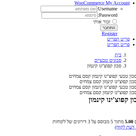
WooCommerce My Account
Username:
Password:
זכור אותי
Register
פריט תפריט
פריט תפריט
בית
סבונים טבעיים
סבון קפוצ'ינו קינמון
ן קפוצ'ינו קינמון
ם
5.00
מתוך 5 מבוסס על
3
דירוגים של לקוחות
דעת לקוח)