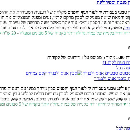
ן מנטה וספירולינה
ן טבעי בעבודת יד לעור הגוף והפנים
מקלחת של רעננות המעוררת את החושים
וס וחמאת שיאה מעניקים לסבון מרקם קרמי, נעים ומפנק המעצימים את חווי
ראה צעיר ורענן. הסבון מומלץ עוד יותר כאשר ישנה תחושה של עייפות שמן
תי
, מנטה, ספירולינה, אבקת עלי זית, פרחי קלנדולה
מתאים לכל סוגי העור I כמות: 100gr. ללא SLS | ללא פרבניים | ללא צבעים וריחות מלאכותיים I לא נוסה על בע"ח | מוצר ישראלי
ידה יורד בקנייה של כמות גדולה יותר
בקנייה של 5 סבונים ומעלה - 20 ש"ח ליחידה
רג
5.00
מתוך 5 מבוסס על
1
דירוגים של לקוחות
ות דעת לקוח
1
)
פה לסל
ן כוכבי אניס ולבנדר
ן פילינג טבעי בעבודת יד לעור הגוף והפנים
סבון מיוחד במינו עם רעננות פר
זן את הנפש. הוספנו כרכם שמעניק לסבון גרגריות חולית לפילינג עדין המס
 קוקוס, שמן דקל, שמן אתרי כוכב אניס, לבנדר, כרכום, אבקת קקאו, כוכבי 
ו ♥ המחיר ליחידה יורד בקנייה של כמות גדולה יותר
בקנייה של 5 סבונים ומעלה - 20 ש"ח ליחידה
פה לסל