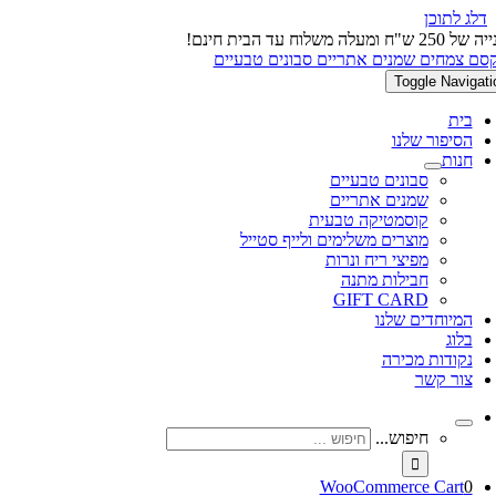
דלג לתוכן
 ש"ח ומעלה משלוח עד הבית חינם!
Toggle Navigati
בית
הסיפור שלנו
חנות
סבונים טבעיים
שמנים אתריים
קוסמטיקה טבעית
מוצרים משלימים ולייף סטייל
מפיצי ריח ונרות
חבילות מתנה
GIFT CARD
המיוחדים שלנו
בלוג
נקודות מכירה
צור קשר
חיפוש...
WooCommerce Cart
0