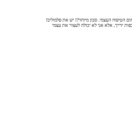
 הטיפוח העצמי. סבון מיוחד?! יש את פלמוליב!
יח כמו הטבע בכפות ידייך, אלא אני לא יכולה לעצור את עצמי