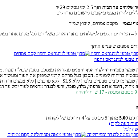
ר שליחים עד הבית
תוך 2-5 ימי עסקים 29 ₪
ולים להיות מעט עיקובים ליישובים מרוחקים
וף עצמי –
מקסם צמחים, קיבוץ שמיר
ל –
המחירים תקפים למשלוחים בתוך הארץ, משלוחים לכל מקום אחר בעולם 
רים נוספים שיעניינו אותך
ן טבעי למונגראס ותפוז
ן טבעי בעבודת יד לעור הגוף והפנים
פנקו את עצמכם בסבון שכולו רעננות 
בטיה בריחות לימוניים. הסבון בעל מרקם קרמי שמפנק את העור ומעשיר א
 מרכיבים טבעיים בלבד! ללא SLS | ללא פרבנים | ללא צבעים וריחות מלאכותיים I לא נוסה על בע"ח | מוצר ישראלי
ז מתוק, חימר אדום צרפתי, מלח, סוכר, זרעי לבנדר
מתאים לעור יבש עד רגיל I כמות: 0gr
יחידה
רגים
5.00
מתוך 5 מבוסס על
4
דירוגים של לקוחות
וות דעת לקוח)
פה לסל