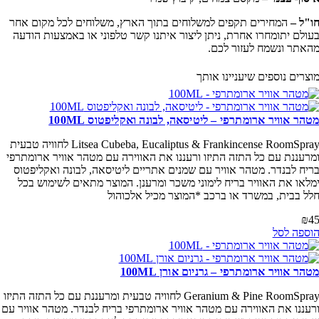
"ל –
המחירים תקפים למשלוחים בתוך הארץ, משלוחים לכל מקום אחר
ולם יתומחרו אחרת, ניתן ליצור איתנו קשר טלפוני או באמצעות הודעה
אתר ונשמח לעזור לכם.
צרים נוספים שיעניינו אותך
הר אוויר ארומתרפי – ליטיסאה, לבונה ואקליפטוס 100ML
Litsea Cubeba, Eucaliptus & Frankincense RoomSpray לחוויה טבעית
רעננת עם כל התזה התיזו ורעננו את האווירה עם מטהר אוויר ארומתרפי
יח לבנדר. מטהר אוויר עם שמנים אתריים ליטיסאה, לבונה ואקליפטוס
לאו את האוויר בריח לימוני משכר ומרענן. המוצר מתאים לשימוש בכל
ל בבית, במשרד או ברכב *המוצר מכיל אלכוהול
₪
ספה לסל
הר אוויר ארומתרפי – גרניום אורן 100ML
Geranium & Pine RoomSpray לחוויה טבעית ומרעננת עם כל התזה התיזו
עננו את האווירה עם מטהר אוויר ארומתרפי בריח לבנדר. מטהר אוויר עם