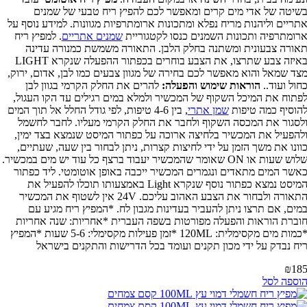
יטה של אדי מים קרים ומאפשר לכם להפיץ ריח טבעי של שמנים
ריים וליהנות מריח נפלא ומתכונות ארומתרפיות מגוונות. למידע נוסף על
ומתרפיה ותכונות השמנים כנסו לקטגוריית
שמנים אתריים
. למפיץ ריח
ורה צבעונית ומשתנה בחלק הלבן. התאורה משמשת כמנורה עדינה
באיזה צבע שתרצו, את הצבע בוחרים בכפתור ההפעלה שנקרא LIGHT
ד שמאל והוא מאפשר לכם בחירה של מגוון צבעים כמו לבן, אדום, ירוק,
ול ועוד..
הוראות שימוש והפעלה:
להרים את החלק הקרמי בגוון לבן
תוח את המיכל השקוף של המכשיר ולמלא במים רגילים עד הקו העגול,
וסיף כמה טיפות
שמן אתרי
, בין 4-6 טיפות, לפי גודל החלל אל תוך המים
סגור את המכסה השקוף ולחבר את החלק הקרמי מעליו. לחבר לחשמל
הפעיל את המכשיר בלחיצה ארוכה על כפתור המיסט שנמצא בצד ימין,
ונו את משך הזמן על ידי לחיצות קצרות, ניתן לבחור בין שעה, שעתיים,
שלוש שעות או ON שאומר שהמכשיר יעבוד ברצף כל עוד יש מים במכשיר.
שר המים מתאדים ונגמרים המכשיר ייכבה באופן אוטומטי. ליד כפתור
המיסט נמצא כפתור נוסף שנקרא Light באמצעותו תוכלו להפעיל את
התאורה ולבחור את הצבע האהוב עליכם. 24V אין לשטוף את המכשיר
ים, אם תרצו ניתן להעביר בעדינות מגבון לח. *המפיץ ריח מגיע עם
ברת הוראות והפעלה מפורטות בשפה העברית *אחריות: שנה אחריות
*כמות מים מקסימלית: 120ML *זמן פעילות מקסימלי: 5-6 שעות *המפיץ
ח נבדק על ידי מכון תקנים ועומד בכל הדרישות והתקנים בישראל
₪
1
ספה לסל