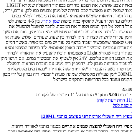
באיזה צבע שתרצו, את הצבע בוחרים בכפתור ההפעלה שנקרא LIGHT
ד שמאל והוא מאפשר לכם בחירה של מגוון צבעים כמו לבן, אדום, ירוק,
ול ועוד..
הוראות שימוש והפעלה:
לפתוח את המכשיר ולמלא במים
ילים עד הקו העגול, להוסיף כמה טיפות
שמן אתרי
, בין 4-6 טיפות, לפי
דל החלל אל תוך המים ולסגור את המכסה. לחבר לחשמל ולהפעיל את
כשיר בלחיצה ארוכה על כפתור המיסט שנמצא בצד ימין, כוונו את משך
מן על ידי לחיצות קצרות, ניתן לבחור בין שעה, שעתיים, שלוש שעות או
ON שאומר שהמכשיר יעבוד ברצף כל עוד יש מים במכשיר. כאשר המים
אדים ונגמרים המכשיר ייכבה באופן אוטומטי. ליד כפתור המיסט נמצא
כפתור נוסף שנקרא Light באמצעותו תוכלו להפעיל את התאורה ולבחור
את הצבע האהוב עליכם. 24V אין לשטוף את המכשיר במים, אם תרצו ניתן
עביר בעדינות מגבון לח. *המפיץ ריח מגיע עם חוברת הוראות והפעלה
ורטות בשפה העברית *אחריות: שנה אחריות *כמות מים מקסימלית:
300ML *זמן פעילות מקסימלי: שמונה שעות *המפיץ ריח נבדק על ידי מכון
נים ועומד בכל הדרישות והתקנים בישראל
₪
2
ורגים
5.00
מתוך 5 מבוסס על
11
דירוגים של לקוחות
1
חוות דעת לקוח)
ספה לסל
יץ ריח חשמלי ארומתרפי בעיצוב בוהמי 120ML
יץ ריח חשמלי להפצת שמנים אתריים
בסגנון בוהמי לאווירה ריחנית
עימה בבית, בחדר השינה או במקום העבודה.
מפיץ ריח אוטומטי
עובד