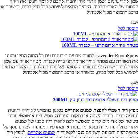
ן אתרי גרניום ושמן אתרי אורן יחברו אתכם לאדמה ויפיצו את ריחה
סום של הארומתרפיה. המוצר מתאים לשימוש בכל חלל בבית, במשרד או
כב *המוצר מכיל אלכוהול
₪
ספה לסל
הר אוויר ארומתרפי – לבנדר 100ML
Lavender RoomSpray לחוויה טבעית ומרעננת עם כל התזה התיזו ורעננו
 האווירה עם מטהר אוויר ארומתרפי בריח לבנדר. מטהר אוויר עם שמן
רי לבנדר ישרה עליכם אווירה קסומה של פריחת הלבנדר. המוצר מתאים
ימוש בכל חלל בבית, במשרד או ברכב *המוצר מכיל אלכוהול
₪
ספה לסל
יץ ריח חשמלי ארומתרפי בגוון עץ 300ML
יץ ריח חשמלי להפצת שמנים אתריים
בסגנון בוהמייני לאווירה ריחנית
עימה בבית, בחדר השינה או במקום העבודה.
מפיץ ריח אוטומטי
עובד
יטה של אדי מים קרים ומאפשר לכם להפיץ ריח טבעי של שמנים
ריים וליהנות מריח נפלא ומתכונות ארומתרפיות מגוונות. למידע נוסף על
ומתרפיה ותכונות השמנים כנסו לקטגוריית
שמנים אתריים
. למפיץ ריח
ורה צבעונית ומשתנה בחלק הלבן. התאורה משמשת כמנורה עדינה