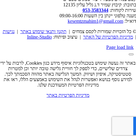
ובת: קיבוץ שמיר ד.נ גליל עליון 12135
רות לקוחות:
053-3583344
ה טלפוני יינתן בין השעות 09:00-16:00
א״ל:
kesemtzmahim1@gmail.com
כל הזכויות שמורות לקסם צמחים |
תקנון ותנאי שימוש באתר
|
נגישות
מדיניות הפרטיות של האתר
| עיצוב ופיתוח:
Inline-Studio
Page load lin
באתר זה נעשה שימוש בטכנולוגיות איסוף מידע כגון Cookies, לרבות על ידי
צדדים שלישיים, כדי לספק לך חוויית גלישה טובה יותר וכן למטרות
סטטיסטיקה, איפיון ושיווק. המשך הגלישה באתר מהווה הסכמתך לכך.
למידע נוסף בנושא ואפשרות לנהל את השימוש באמצעים הללו, ראו את
מדיניות הפרטיות המעודכנת שלנו.
מדיניות הפרטיות באתר
בור
מעלה