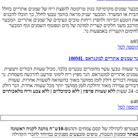
ער שמנים מקרמיקה בגוון טרקוטה להפצת ריח של שמנים אתריים בחלל
ית או המשרד. המבער יעניק מראה בוהמי טבעי לחלל, כך תוכלו להכניס
 הטבע הביתה ולהפיץ ריחות טובים ונעימים של שמנים אתריים. המבער
רכב משני חלקים קערית למזיגה של מים וטפטוף השמנים וגוף המבער
ימום הקערית באמצעות נר.
₪
ספה לסל
 שמנים אתריים למונגראס 100ML
 שעווה טבעי עשוי מחומרים טבעיים בלבד, מכיל שעוות דבורים ותמצית
נים אתריים למונגראס. הנר מפיץ ריח לימוני ומרענן להרגשה משמחת. נר
ווה דבורים דולק לזמן ממושך מאוד בהשוואה לשעוות אחרות. שעוות
ורים עמידה מאוד ודולקת לזמן ממושך יותר מכל שעווה אחרת. הנר דולק
שעות
ללא שעוות פרפין | ללא כימיכליים | ללא צבע וריח מלאכותיים
₪
ספה לסל
טרפו לקהילה של קסם צמחים ותהנו
מ-10ש"ח מתנה לקניה ראשונה
אתר
וממגוון הטבות, טיפים ומבצעים מפנקים במיוחד לחברי הקהילה