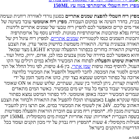
יץ ריח חשמלי ארומתרפי בגוון עץ 150ML
יץ ריח חשמלי להפצת שמנים אתריים
בסגנון נורדי לאווירה ריחנית ונעימה
ית, בחדר השינה או במקום העבודה.
מפיץ ריח אוטומטי
עובד בשיטה של
י מים קרים ומאפשר לכם להפיץ ריח טבעי של שמנים אתריים וליהנות
יח נפלא ומתכונות ארומתרפיות מגוונות. למידע נוסף על ארומתרפיה
כונות השמנים כנסו לקטגוריית
שמנים אתריים
. למפיץ ריח עיגול דק של
ורה צבעונית עדינה. התאורה משמשת כחישוק מואר עדין, את הצבע
בחישוק התאורה בוחרים בכפתור ההפעלה שנקרא LIGHT מצד שמאל
וא מאפשר לכם בחירה של מגוון צבעים כמו לבן, אדום, ירוק, כחול ועוד..
ראות שימוש והפעלה:
לפתוח את המכשיר ולמלא במים רגילים עד הקו
גול, להוסיף כמה טיפות
שמן אתרי
, בין 4-6 טיפות, לפי גודל החלל אל תוך
ים ולסגור את המכסה. לחבר לחשמל ולהפעיל את המכשיר בלחיצה
וכה על כפתור המיסט שנמצא בצד ימין, כוונו את משך הזמן על ידי
לחיצות קצרות, ניתן לבחור בין שעה, שעתיים, שלוש שעות או ON שאומר
מכשיר יעבוד ברצף כל עוד יש מים במכשיר. כאשר המים מתאדים
גמרים המכשיר ייכבה באופן אוטומטי. ליד כפתור המיסט נמצא כפתור
נוסף שנקרא Light באמצעותו תוכלו להפעיל את התאורה ולבחור את הצבע
האהוב עליכם. 24V אין לשטוף את המכשיר במים, אם תרצו ניתן להעביר
דינות מגבון לח. *המפיץ ריח מגיע עם חוברת הוראות והפעלה מפורטות
בשפה העברית *אחריות: שנה אחריות *כמות מים מקסימלית: 150ML *זמן
פעילות מקסימלי: 4 שעות *המפיץ ריח נבדק על ידי מכון תקנים ועומד בכל
רישות והתקנים בישראל
₪
1