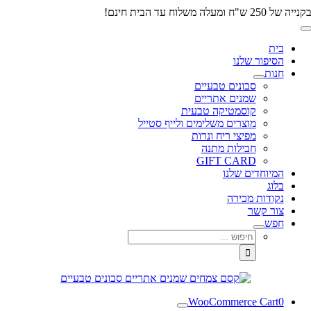
לג
של 250 ש"ח ומעלה משלוח עד הבית חינם!
תוכן
Toggl
Navigatio
בית
הסיפור שלנו
חנות
סבונים טבעיים
שמנים אתריים
קוסמטיקה טבעית
מוצרים משלימים ולייף סטייל
מפיצי ריח ונרות
חבילות מתנה
GIFT CARD
המיוחדים שלנו
בלוג
נקודות מכירה
צור קשר
חפש
חיפוש...
WooCommerce Cart
0