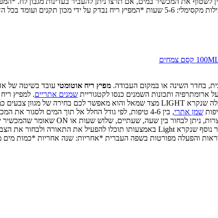
עותו תוכלו להפעיל את התאורה ולבחור את הצבע האהוב עליכם. 24V אין לשטוף את המכשיר במים, אם תרצו ניתן להעב
בבית, בחדר השינה או במקום העבודה.
מפיץ ריח אוטומטי
עובד בשיטה של אדי
 על ארומתרפיה ותכונות השמנים כנסו לקטגוריית
שמנים אתריים
. למפיץ ריח
, ירוק, כחול ועוד..
יפות
שמן אתרי
, בין 4-6 טיפות, לפי גודל החלל אל תוך המים ולסגור 
ארוכה על כפתור המיסט שנמצא בצד ימין, כוונו את משך ה