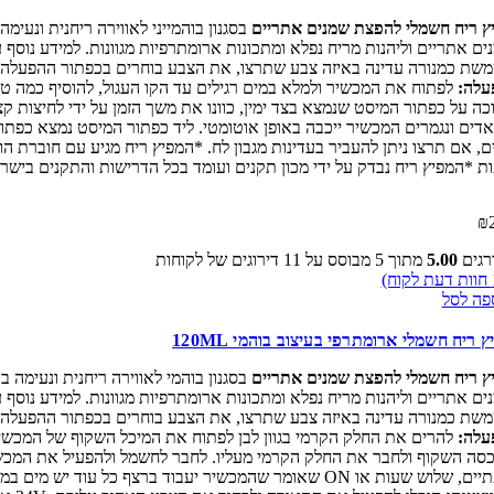
ץ ריח חשמלי להפצת שמנים אתריים
בסגנון בוהמייני לאווירה ריחנית ונעי
ים אתריים וליהנות מריח נפלא ומתכונות ארומתרפיות מגוונות. למידע נוסף
כמנורה עדינה באיזה צבע שתרצו, את הצבע בוחרים בכפתור ההפעלה שנקרא LIGHT מצד שמאל והוא מאפשר לכם בחירה של מגוון צבעים כמו לבן, אדום, יר
עלה:
לפתוח את המכשיר ולמלא במים רגילים עד הקו העגול, להוסיף כמה ט
ת *המפיץ ריח נבדק על ידי מכון תקנים ועומד בכל הדרישות והתקנים ביש
₪
רגים
5.00
מתוך 5 מבוסס על
11
דירוגים של לקוחות
חוות דעת לקוח)
פה לסל
 ריח חשמלי ארומתרפי בעיצוב בוהמי 120ML
ץ ריח חשמלי להפצת שמנים אתריים
בסגנון בוהמי לאווירה ריחנית ונעימה
ים אתריים וליהנות מריח נפלא ומתכונות ארומתרפיות מגוונות. למידע נוסף
כמנורה עדינה באיזה צבע שתרצו, את הצבע בוחרים בכפתור ההפעלה שנקרא LIGHT מצד שמאל והוא מאפשר לכם בחירה של מגוון צבעים כמו לבן, אדום, יר
עלה:
להרים את החלק הקרמי בגוון לבן לפתוח את המיכל השקוף של המכשיר 
סה השקוף ולחבר את החלק הקרמי מעליו. לחבר לחשמל ולהפעיל את המכשיר ב