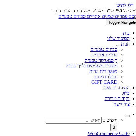
דלג לתוכן
 ש"ח ומעלה משלוח עד הבית חינם!
Toggle Navigati
בית
הסיפור שלנו
חנות
סבונים טבעיים
שמנים אתריים
קוסמטיקה טבעית
מוצרים משלימים ולייף סטייל
מפיצי ריח ונרות
חבילות מתנה
GIFT CARD
המיוחדים שלנו
בלוג
נקודות מכירה
צור קשר
חיפוש...
WooCommerce Cart
0