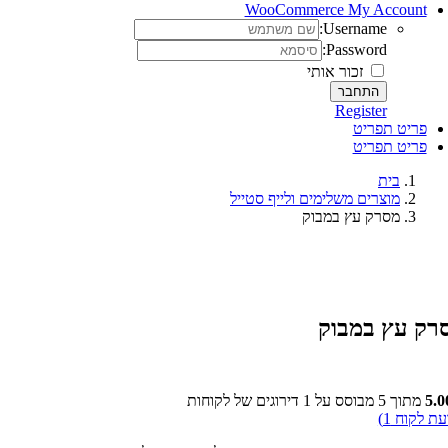
WooCommerce My Account
Username:
Password:
זכור אותי
Register
פריט תפריט
פריט תפריט
בית
מוצרים משלימים ולייף סטייל
מסרק עץ במבוק
רק עץ במבוק
5.0
מתוך 5 מבוסס על
1
דירוגים של לקוחות
עת לקוח
1
)