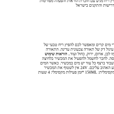
יר בעדינות מגבון לח. *המפיץ ריח מגיע עם חוברת הוראות והפעלה מפורטות
 מים קרים ומאפשר לכם להפיץ ריח טבעי של
 עיגול דק של תאורה צבעונית עדינה. התאורה
הוראות שימוש
את המכסה. לחבר לחשמל ולהפעיל את המכשיר בלחיצה
זמן על ידי לחיצות קצרות, ניתן לבחור בין שעה, שעתיים, שלוש שעות או ON שאומר שהמכשיר יעבוד ברצף כל עוד יש מים במכשיר. כאשר המים
מתאדים ונגמרים המכשיר ייכבה באופן אוטומטי. ליד כפתור המיסט נמצא כפתור נוסף שנקרא Light באמצעותו תוכלו להפעיל את התאורה ולבחור את הצבע האהוב עליכם. 24V אין לשטוף את המכשיר
במים, אם תרצו ניתן להעביר בעדינות מגבון לח. *המפיץ ריח מגיע עם חוברת הוראות והפעלה מפורטות בשפה העברית *אחריות: שנה אחריות *כמות מים מקסימלית: 150ML *זמן פעילות מקסימלי: 4 שעות