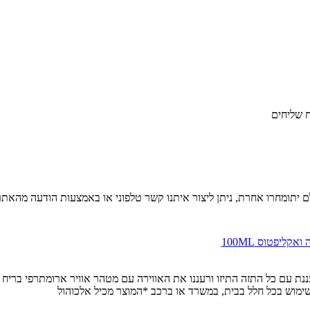
ח שליחים
יתומחרו אחרת, ניתן ליצור איתנו קשר טלפוני או באמצעות הודעה מהאתר 
Litsea Cubeba, Eucaliptus לחוויה טבעית ומרעננת עם כל התזה התיזו ורעננו את האווירה עם מטהר או
לשימוש בכל חלל בבית, במשרד או ברכב *המוצר מכיל אלכוהול