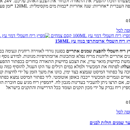
באמצ
רית *אחריות: שנה אחריות *כמות מים מקסימלית: 120ML *זמן פעילות מקסימלי: 5-6 שעות *המפיץ ריח נבדק על ידי מכון תקנים ועומד בכל הדרישות והתקנים בישראל
₪
פה לסל
 ריח חשמלי ארומתרפי בגוון עץ 150ML
ץ ריח חשמלי להפצת שמנים אתריים
בסגנון נורדי לאווירה ריחנית ונעימה 
ים אתריים וליהנות מריח נפלא ומתכונות ארומתרפיות מגוונות. למידע נוסף
כחישוק מואר עדין, את הצבע בחישוק התאורה בוחרים בכפתור ההפעלה שנקרא LIGHT מצד שמאל והוא מאפשר לכם בחירה של מגוון צבעים כמו לבן, אדום
עלה:
לפתוח את המכשיר ולמלא במים רגילים עד הקו העגול, להוסיף כמה ט
פיץ ריח נבדק על ידי מכון תקנים ועומד בכל הדרישות והתקנים בישראל
₪
פה לסל
ר שמנים חולות לבנים