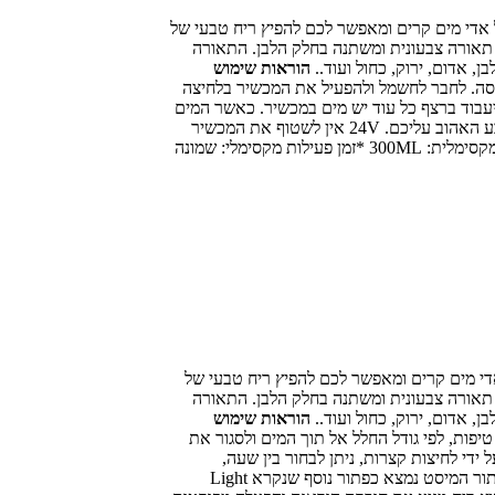
אדי מים קרים ומאפשר לכם להפיץ ריח טבעי של
 תאורה צבעונית ומשתנה בחלק הלבן. התאורה
הוראות שימוש
את המכסה. לחבר לחשמל ולהפעיל את המכשיר בלחיצה
זמן על ידי לחיצות קצרות, ניתן לבחור בין שעה, שעתיים, שלוש שעות או ON שאומר שהמכשיר יעבוד ברצף כל עוד יש מים במכשיר. כאשר המים
מתאדים ונגמרים המכשיר ייכבה באופן אוטומטי. ליד כפתור המיסט נמצא כפתור נוסף שנקרא Light באמצעותו תוכלו להפעיל את התאורה ולבחור את הצבע האהוב עליכם. 24V אין לשטוף את המכשיר
במים, אם תרצו ניתן להעביר בעדינות מגבון לח. *המפיץ ריח מגיע עם חוברת הוראות והפעלה מפורטות בשפה העברית *אחריות: שנה אחריות *כמות מים מקסימלית: 300ML *זמן פעילות מקסימלי: שמונה
י מים קרים ומאפשר לכם להפיץ ריח טבעי של
 תאורה צבעונית ומשתנה בחלק הלבן. התאורה
הוראות שימוש
 בין 4-6 טיפות, לפי גודל החלל אל תוך המים ולסגור את
די לחיצות קצרות, ניתן לבחור בין שעה,
שעתיים, שלוש שעות או ON שאומר שהמכשיר יעבוד ברצף כל עוד יש מים במכשיר. כאשר המים מתאדים ונגמרים המכשיר ייכבה באופן אוטומטי. ליד כפתור המיסט נמצא כפתור נוסף שנקרא Light