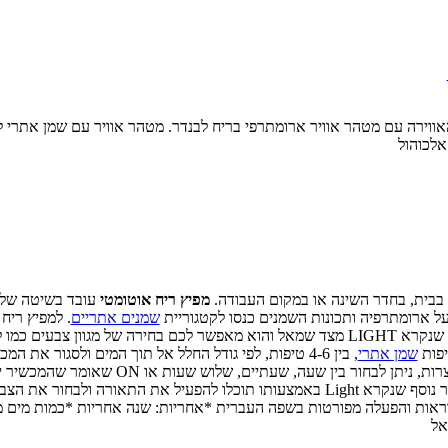
זו ורעננו את האווירה עם מטהר אוויר ארומתרפי בריח לבנדר. מטהר אוויר עם שמן 
 אלכוהול
מה בבית, בחדר השינה או במקום העבודה.
מפיץ ריח אוטומטי
עובד בשיטה של 
 על ארומתרפיה ותכונות השמנים כנסו לקטגוריית
שמנים אתריים
. למפיץ ריח
וק, כחול ועוד..
יפות
שמן אתרי
, בין 4-6 טיפות, לפי גודל החלל אל תוך המים ולסגור 
ארוכה על כפתור המיסט שנמצא בצד ימין, כוונו את משך ה
ראל