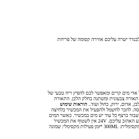
אתרי לבנדר ישרה עליכם אווירה קסומה של פריחת
אדי מים קרים ומאפשר לכם להפיץ ריח טבעי של
 תאורה צבעונית ומשתנה בחלק הלבן. התאורה
הוראות שימוש
את המכסה. לחבר לחשמל ולהפעיל את המכשיר בלחיצה
זמן על ידי לחיצות קצרות, ניתן לבחור בין שעה, שעתיים, שלוש שעות או ON שאומר שהמכשיר יעבוד ברצף כל עוד יש מים במכשיר. כאשר המים
מתאדים ונגמרים המכשיר ייכבה באופן אוטומטי. ליד כפתור המיסט נמצא כפתור נוסף שנקרא Light באמצעותו תוכלו להפעיל את התאורה ולבחור את הצבע האהוב עליכם. 24V אין לשטוף את המכשיר
במים, אם תרצו ניתן להעביר בעדינות מגבון לח. *המפיץ ריח מגיע עם חוברת הוראות והפעלה מפורטות בשפה העברית *אחריות: שנה אחריות *כמות מים מקסימלית: 300ML *זמן פעילות מקסימלי: שמונה