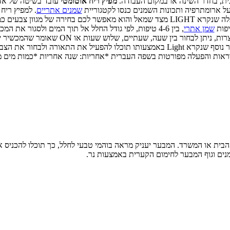
בבית, בחדר השינה או במקום העבודה.
מפיץ ריח אוטומטי
עובד בשיטה של אדי
 על ארומתרפיה ותכונות השמנים כנסו לקטגוריית
שמנים אתריים
. למפיץ ריח
, ירוק, כחול ועוד..
יפות
שמן אתרי
, בין 4-6 טיפות, לפי גודל החלל אל תוך המים ולסגור 
ארוכה על כפתור המיסט שנמצא בצד ימין, כוונו את משך ה
הבית או המשרד. המבער יעניק מראה בוהמי טבעי לחלל, כך תוכלו להכניס א
מנים וגוף המבער לחימום הקערית באמצעות נר.