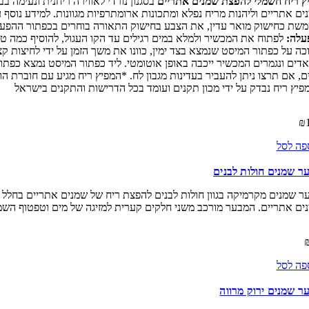
ץ ריח חשמלי להפצת שמנים אתריים
בסגנון נורדי לאווירה ריחנית ונעימה 
ים אתריים וליהנות מריח נפלא ומתכונות ארומתרפיות מגוונות. למידע נוסף
כחישוק מואר עדין, את הצבע בחישוק התאורה בוחרים בכפתור ההפעלה שנקרא LIGHT מצד שמאל והוא מאפשר לכם בחירה של מגוון צבעים כמו לבן, אדום
עלה:
לפתוח את המכשיר ולמלא במים רגילים עד הקו העגול, להוסיף כמה ט
פיץ ריח נבדק על ידי מכון תקנים ועומד בכל הדרישות והתקנים בישראל
₪
פה לסל
ר שמנים חולות לבנים
ר שמנים מקרמיקה בגוון חולות לבנים להפצת ריח של שמנים אתריים בחלל 
ים אתריים. המבער מורכב משני חלקים קערית למזיגה של מים וטפטוף הש
פה לסל
ר שמנים ירוק מרווה