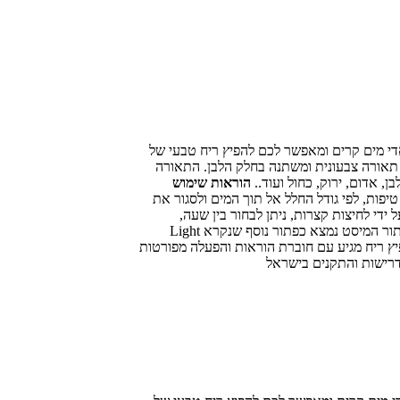
י מים קרים ומאפשר לכם להפיץ ריח טבעי של
 תאורה צבעונית ומשתנה בחלק הלבן. התאורה
הוראות שימוש
 בין 4-6 טיפות, לפי גודל החלל אל תוך המים ולסגור את
די לחיצות קצרות, ניתן לבחור בין שעה,
שעתיים, שלוש שעות או ON שאומר שהמכשיר יעבוד ברצף כל עוד יש מים במכשיר. כאשר המים מתאדים ונגמרים המכשיר ייכבה באופן אוטומטי. ליד כפתור המיסט נמצא כפתור נוסף שנקרא Light
יר בעדינות מגבון לח. *המפיץ ריח מגיע עם חוברת הוראות והפעלה מפורטות