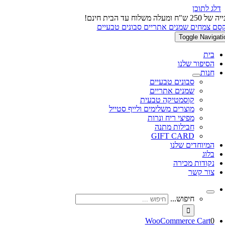
דלג לתוכן
 ש"ח ומעלה משלוח עד הבית חינם!
Toggle Navigati
בית
הסיפור שלנו
חנות
סבונים טבעיים
שמנים אתריים
קוסמטיקה טבעית
מוצרים משלימים ולייף סטייל
מפיצי ריח ונרות
חבילות מתנה
GIFT CARD
המיוחדים שלנו
בלוג
נקודות מכירה
צור קשר
חיפוש...
WooCommerce Cart
0