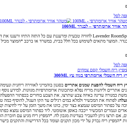
פה לסל
 אוויר ארומתרפי – לבנדר 100ML
Lavender RoomSpray לחוויה טבעית ומרעננת עם כל התזה התי
נדר. המוצר מתאים לשימוש בכל חלל בבית, במשרד או ברכב *המוצר מכיל
פה לסל
 ריח חשמלי ארומתרפי בגוון עץ 300ML
ץ ריח חשמלי להפצת שמנים אתריים
בסגנון בוהמייני לאווירה ריחנית ונעי
ים אתריים וליהנות מריח נפלא ומתכונות ארומתרפיות מגוונות. למידע נוסף
כמנורה עדינה באיזה צבע שתרצו, את הצבע בוחרים בכפתור ההפעלה שנקרא LIGHT מצד שמאל והוא מאפשר לכם בחירה של מגוון צבעים כמו לבן, אדום, יר
עלה:
לפתוח את המכשיר ולמלא במים רגילים עד הקו העגול, להוסיף כמה ט
ת *המפיץ ריח נבדק על ידי מכון תקנים ועומד בכל הדרישות והתקנים ביש