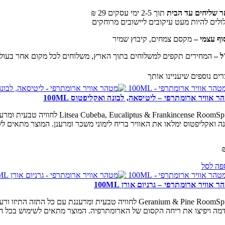
ר שליחים עד הבית
תוך 2-5 ימי עסקים 29 ₪
ולים להיות מעט עיקובים ליישובים מרוחקים
וף עצמי –
מקסם צמחים, קיבוץ שמיר
ל –
המחירים תקפים למשלוחים בתוך הארץ, משלוחים לכל מקום אחר בעולם 
רים נוספים שיעניינו אותך
ר אוויר ארומתרפי – ליטיסאה, לבונה ואקליפטוס 100ML
 & Frankincense RoomSpray
נה ואקליפטוס ימלאו את האוויר בריח לימוני משכר ומרענן. המוצר מתאים 
פה לסל
 אוויר ארומתרפי – גרניום אורן 100ML
Geranium & Pine RoomSpray לחוויה טבעית ומרעננת עם
מה ויפיצו את ריחה הקסום של הארומתרפיה. המוצר מתאים לשימוש בכל ח