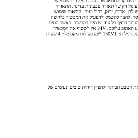
 מים קרים ומאפשר לכם להפיץ ריח טבעי של
 עיגול דק של תאורה צבעונית עדינה. התאורה
הוראות שימוש
את המכסה. לחבר לחשמל ולהפעיל את המכשיר בלחיצה
זמן על ידי לחיצות קצרות, ניתן לבחור בין שעה, שעתיים, שלוש שעות או ON שאומר שהמכשיר יעבוד ברצף כל עוד יש מים במכשיר. כאשר המים
מתאדים ונגמרים המכשיר ייכבה באופן אוטומטי. ליד כפתור המיסט נמצא כפתור נוסף שנקרא Light באמצעותו תוכלו להפעיל את התאורה ולבחור את הצבע האהוב עליכם. 24V אין לשטוף את המכשיר
במים, אם תרצו ניתן להעביר בעדינות מגבון לח. *המפיץ ריח מגיע עם חוברת הוראות והפעלה מפורטות בשפה העברית *אחריות: שנה אחריות *כמות מים מקסימלית: 150ML *זמן פעילות מקסימלי: 4 שעות
ת הטבע הביתה ולהפיץ ריחות טובים ונעימים של