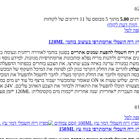
₪
רגים
5.00
מתוך 5 מבוסס על
11
דירוגים של לקוחות
חוות דעת לקוח)
פה לסל
 ריח חשמלי ארומתרפי בעיצוב בוהמי 120ML
ץ ריח חשמלי להפצת שמנים אתריים
בסגנון בוהמי לאווירה ריחנית ונעימה
ים אתריים וליהנות מריח נפלא ומתכונות ארומתרפיות מגוונות. למידע נוסף
כמנורה עדינה באיזה צבע שתרצו, את הצבע בוחרים בכפתור ההפעלה שנקרא LIGHT מצד שמאל והוא מאפשר לכם בחירה של מגוון צבעים כמו לבן, אדום, יר
עלה:
להרים את החלק הקרמי בגוון לבן לפתוח את המיכל השקוף של המכשיר 
סה השקוף ולחבר את החלק הקרמי מעליו. לחבר לחשמל ולהפעיל את המכשיר ב
באמצ
רית *אחריות: שנה אחריות *כמות מים מקסימלית: 120ML *זמן פעילות מקסימלי: 5-6 שעות *המפיץ ריח נבדק על ידי מכון תקנים ועומד בכל הדרישות והתקנים בישראל
₪
פה לסל
 ריח חשמלי ארומתרפי בגוון עץ 150ML