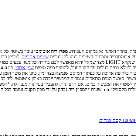
 בבית, בחדר השינה או במקום העבודה.
מפיץ ריח אוטומטי
עובד בשיטה של אד
 על ארומתרפיה ותכונות השמנים כנסו לקטגוריית
שמנים אתריים
. למפיץ ריח
וק, כחול ועוד..
ולמלא במים רגילים עד הקו העגול, להוסיף כמה טיפות
שמן אתרי
,
לחיצה ארוכה על כפתור המיסט שנמצא בצד ימין, כוונו את משך הזמן על י
עותו תוכלו להפעיל את התאורה ולבחור את הצבע האהוב עליכם. 24V אין לשטוף את המכשיר במים, אם תרצו ניתן להעב