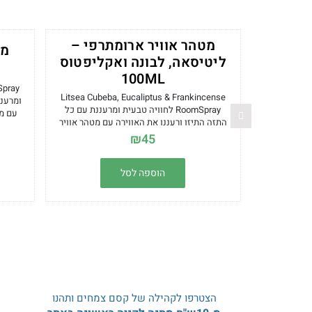
מטהר אוויר ארומתרפי –
מט
ליטיסאה, לבונה ואקליפטוס
100ML
Litsea Cubeba, Eucaliptus & Frankincense
ומרעננ
RoomSpray לחוויה טבעית ומרעננת עם כל
עם מט
התזה התיזו ורעננו את האווירה עם מטהר אוויר
אוויר ע
ארומתרפי בריח לבנדר. מטהר אוויר עם שמנים
₪
45
אתכ
אתריים ליטיסאה, לבונה ואקליפטוס ימלאו את
הארומ
האוויר בריח לימוני משכר ומרענן. המוצר מתאים
בבית,
הוספה לסל
לשימוש בכל חלל בבית, במשרד או ברכב
*המוצר מכיל אלכוהול
הצטרפו לקהילה של קסם צמחים ותהנו