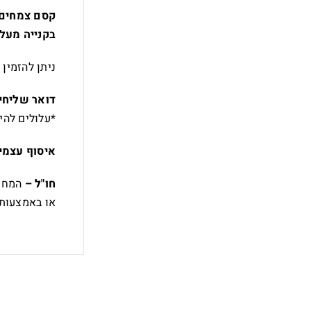
קסם צמחים 
בקנייה מעל 250₪ מקבלים דואר שליחים עד הבית ח
ניתן להזמין
דואר שליחי
*עלולים להי
איסוף עצמי
חו"ל –
המחיר
או באמצעות 