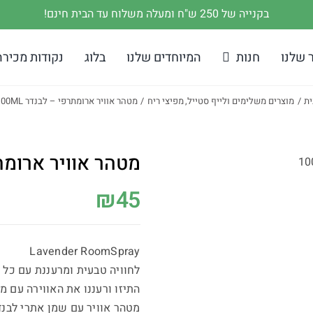
בקנייה של 250 ש"ח ומעלה משלוח עד הבית חינם!
 שלנו
חנות
המיוחדים שלנו
בלוג
נקודות מכירה
ית
מוצרים משלימים ולייף סטייל
מפיצי ריח
מטהר אוויר ארומתרפי – לבנדר 100ML
מטהר אוויר ארומתרפי
₪
45
Lavender RoomSpray
לחוויה טבעית ומרעננת עם כל 
התיזו ורעננו את האווירה עם מ
מטהר אוויר עם שמן אתרי לבנד