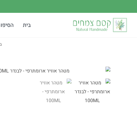
לג
תוכן
בית
הסיפור
ב