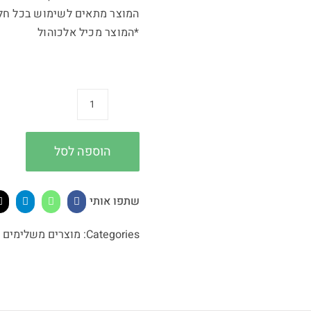
המוצר מתאים לשימוש בכל חלל
*המוצר מכיל אלכוהול
כמות
של
מטהר
הוספה לסל
אוויר
ארומתרפי
שתפו אותי
-
לבנדר
Categories:
מוצרים משלימים ו
100ML