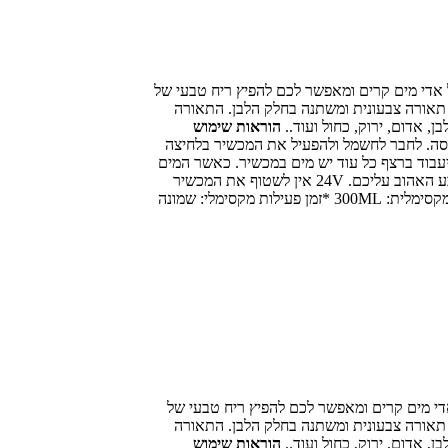
אדי מים קרים ומאפשר לכם להפיץ ריח טבעי של
 תאורה צבעונית ומשתנה בחלק הלבן. התאורה
הוראות שימוש
את המכסה. לחבר לחשמל ולהפעיל את המכשיר בלחיצה
זמן על ידי לחיצות קצרות, ניתן לבחור בין שעה, שעתיים, שלוש שעות או ON שאומר שהמכשיר יעבוד ברצף כל עוד יש מים במכשיר. כאשר המים
מתאדים ונגמרים המכשיר ייכבה באופן אוטומטי. ליד כפתור המיסט נמצא כפתור נוסף שנקרא Light באמצעותו תוכלו להפעיל את התאורה ולבחור את הצבע האהוב עליכם. 24V אין לשטוף את המכשיר
במים, אם תרצו ניתן להעביר בעדינות מגבון לח. *המפיץ ריח מגיע עם חוברת הוראות והפעלה מפורטות בשפה העברית *אחריות: שנה אחריות *כמות מים מקסימלית: 300ML *זמן פעילות מקסימלי: שמונה
י מים קרים ומאפשר לכם להפיץ ריח טבעי של
 תאורה צבעונית ומשתנה בחלק הלבן. התאורה
הוראות שימוש