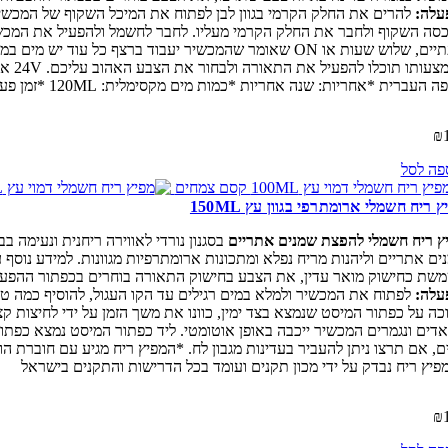
עלה:
להרים את החלק הקרמי בגוון לבן לפתוח את המיכל השקוף של המכשיר 
סה השקוף ולחבר את החלק הקרמי מעליו. לחבר לחשמל ולהפעיל את המכשיר ב
באמצ
רית *אחריות: שנה אחריות *כמות מים מקסימלית: 120ML *זמן פעילות מקסימלי: 5-6 שעות *המפיץ ריח נבדק על ידי מכון תקנים ועומד בכל הדרישות והתקנים בישראל
₪
פה לסל
 ריח חשמלי ארומתרפי בגוון עץ 150ML
ץ ריח חשמלי להפצת שמנים אתריים
בסגנון נורדי לאווירה ריחנית ונעימה 
ים אתריים וליהנות מריח נפלא ומתכונות ארומתרפיות מגוונות. למידע נוסף
כחישוק מואר עדין, את הצבע בחישוק התאורה בוחרים בכפתור ההפעלה שנקרא LIGHT מצד שמאל והוא מאפשר לכם בחירה של מגוון צבעים כמו לבן, אדום
עלה:
לפתוח את המכשיר ולמלא במים רגילים עד הקו העגול, להוסיף כמה ט
פיץ ריח נבדק על ידי מכון תקנים ועומד בכל הדרישות והתקנים בישראל
₪