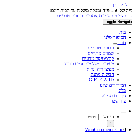
דלג לתוכן
 ש"ח ומעלה משלוח עד הבית חינם!
Toggle Navigati
בית
הסיפור שלנו
חנות
סבונים טבעיים
שמנים אתריים
קוסמטיקה טבעית
מוצרים משלימים ולייף סטייל
מפיצי ריח ונרות
חבילות מתנה
GIFT CARD
המיוחדים שלנו
בלוג
נקודות מכירה
צור קשר
חיפוש...
WooCommerce Cart
0