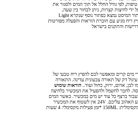
 בין 4-6 טיפות, לפי גודל החלל אל תוך המים ולסגור את
די לחיצות קצרות, ניתן לבחור בין שעה,
שעתיים, שלוש שעות או ON שאומר שהמכשיר יעבוד ברצף כל עוד יש מים במכשיר. כאשר המים מתאדים ונגמרים המכשיר ייכבה באופן אוטומטי. ליד כפתור המיסט נמצא כפתור נוסף שנקרא Light
יר בעדינות מגבון לח. *המפיץ ריח מגיע עם חוברת הוראות והפעלה מפורטות
 מים קרים ומאפשר לכם להפיץ ריח טבעי של
 עיגול דק של תאורה צבעונית עדינה. התאורה
הוראות שימוש
את המכסה. לחבר לחשמל ולהפעיל את המכשיר בלחיצה
זמן על ידי לחיצות קצרות, ניתן לבחור בין שעה, שעתיים, שלוש שעות או ON שאומר שהמכשיר יעבוד ברצף כל עוד יש מים במכשיר. כאשר המים
מתאדים ונגמרים המכשיר ייכבה באופן אוטומטי. ליד כפתור המיסט נמצא כפתור נוסף שנקרא Light באמצעותו תוכלו להפעיל את התאורה ולבחור את הצבע האהוב עליכם. 24V אין לשטוף את המכשיר
במים, אם תרצו ניתן להעביר בעדינות מגבון לח. *המפיץ ריח מגיע עם חוברת הוראות והפעלה מפורטות בשפה העברית *אחריות: שנה אחריות *כמות מים מקסימלית: 150ML *זמן פעילות מקסימלי: 4 שעות