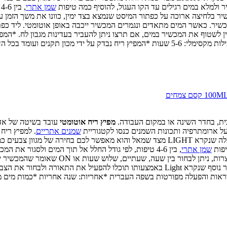
ולמלא במים רגילים עד הקו העגול, להוסיף כמה טיפות
שמן אתרי
,
לחיצה ארוכה על כפתור המיסט שנמצא בצד ימין, כוונו את משך הזמן על י
עותו תוכלו להפעיל את התאורה ולבחור את הצבע האהוב עליכם. 24V אין לשטוף את המכשיר במים, אם תרצו ניתן להעב
בבית, בחדר השינה או במקום העבודה.
מפיץ ריח אוטומטי
עובד בשיטה של אדי
 על ארומתרפיה ותכונות השמנים כנסו לקטגוריית
שמנים אתריים
. למפיץ ריח
, ירוק, כחול ועוד..
יפות
שמן אתרי
, בין 4-6 טיפות, לפי גודל החלל אל תוך המים ולסגור 
ארוכה על כפתור המיסט שנמצא בצד ימין, כוונו את משך ה