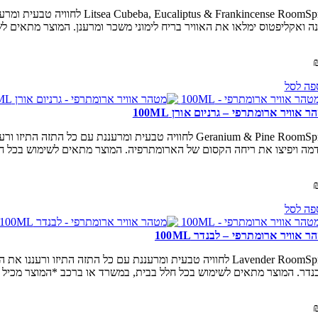
 & Frankincense RoomSpray
נה ואקליפטוס ימלאו את האוויר בריח לימוני משכר ומרענן. המוצר מתאים 
פה לסל
 אוויר ארומתרפי – גרניום אורן 100ML
Geranium & Pine RoomSpray לחוויה טבעית ומרעננת עם
מה ויפיצו את ריחה הקסום של הארומתרפיה. המוצר מתאים לשימוש בכל ח
פה לסל
 אוויר ארומתרפי – לבנדר 100ML
Lavender RoomSpray לחוויה טבעית ומרעננת עם כל התזה התי
נדר. המוצר מתאים לשימוש בכל חלל בבית, במשרד או ברכב *המוצר מכיל