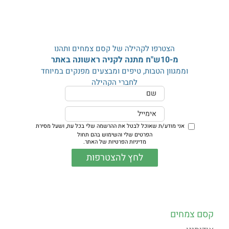
מתאים לטיפול:
חרדה, מתח, דיכאון כולל דיכאון לאחר לידה, שיעול
וצרידות, קרירות מינית, כאבי שרירים ושרירים תפוסים, אין אונות.
עור:
מאיץ את התחדשות תאי העור, עור יבש, מקומט ומצולק,
דרמטיטיס.
הצטרפו לקהילה של קסם צמחים ותהנו
מומלץ להשתמש:
עיסוי, הרחה, אמבטיה, קומפרסים
מ-10ש"ח מתנה לקניה ראשונה באתר
אזהרות:
לא להשתמש בשליש ראשון של הריון, עלול לגרום
וממגוון הטבות, טיפים ומבצעים מפנקים במיוחד
לסחרחורת אסור לו להיות סולן או דומיננטי.
לחברי הקהילה
בתחתית העמוד תוכלו למצוא מידע נוסף אודות השמן
אני מודע/ת שאוכל לבטל את ההרשמה שלי בכל עת,
ושעל מסירת
הפרטים שלי והשימוש בהם תחול
מדיניות הפרטיות של האתר
.
קסם צמחים