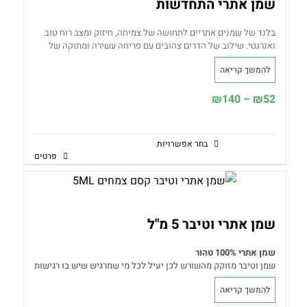
שמן אתרי התחדשות
יעיל במקרים של צינון והתקררות, מרגיע מאוד ומרומם את מצב הרוח
מומלץ להשתמש:
עיסוי, הרחה, אמבטיה, קומפרסים
בלנד של שמנים אתריים לתחושה של צמיחה, חיזוק ומצב רוח טוב
אזהרות:
במריחה על העור ישנם אנשים שעלולים להיות רגישים
ואנרגטי. שילוב של הדרים צהובים עם פריחה עשירה ומתוקה של
צמחים ונגיעות של נענע ירוקה ומרעננת. שמן בעל השפעה מרוממת
בתחתית העמוד תוכלו למצוא מידע נוסף אודות השימוש בשמנים
להמשך קריאה
ומחזקת תורם לבהירות המחשבה, ומחדד את החושים.
אתריים
רכיבים שמנים אתריים טבעיים וטהורים של אשכולית, גרניום, לימון,
טווח
₪
140
–
₪
52
חשוב לזכור שכל הידע באתר מבוסס על שיטת הטיפול
נענע ו
רוזמרין
ארומתרפיה ואינו מהווה תרופה או תחליף לרפואה קונבנציונאלית.
מחירים:
בחר אפשרויות
עד
פרטים
למוצר
זה
יש
מספר
שמן אתרי וטיבר 5 מ"ל
סוגים.
שמן אתרי 100% טהור
ניתן
שמן וטיבר מזוקק מהשורש לכן יעיל לכל מי שמרגיש שיש בו רגישות
לבחור
יתר ויש לו צורך להתקרקע ולמצוא את הסנטר הפנימי שלו
להמשך קריאה
שימו
♡ ב-
מדיטציה בלנד
של קסם צמחים אנו משתמשים בוטיבר –
את
למידע נוסף כנסו לקישור