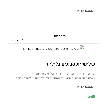
להמשך קריאה
בחר סכום
פרטים
למוצר
זה
יש
מספר
שלישיית סבונים גלילית
סוגים.
מתנה ייחודית מן הטבע הארץ ישראלי שלושה סבונים טבעיים
ניתן
בעבודת יד. שלושת הסבונים ייחודיים למולדת שלנו ולאזור הגליל.
לבחור
המארז כולל סבון רוזמרין לבנדר ואבוקדו, סבון דבש בקוואקר וסבון
להמשך קריאה
100% שמן זית ולבנדר. "ארץ זבת חלב ודבש"
את
האפשרויות
₪
65
בעמוד