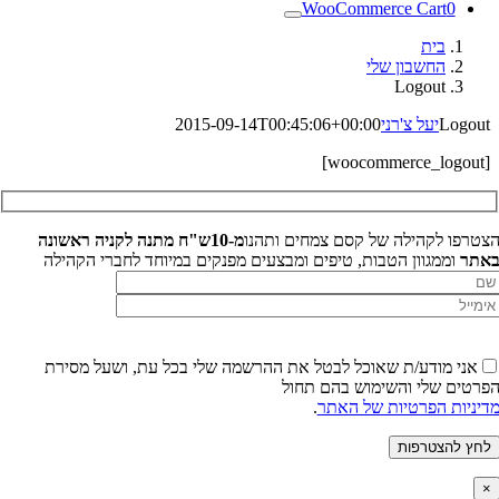
WooCommerce Cart
0
בית
החשבון שלי
Logout
Logout
יעל צ'רני
2015-09-14T00:45:06+00:00
[woocommerce_logout]
צטרפו לקהילה של קסם צמחים ותהנו
מ-10ש"ח מתנה לקניה ראשונה
אתר
וממגוון הטבות, טיפים ומבצעים מפנקים במיוחד לחברי הקהילה
אני מודע/ת שאוכל לבטל את ההרשמה שלי בכל עת,
ושעל מסירת
פרטים שלי והשימוש בהם תחול
דיניות הפרטיות של האתר
.
×