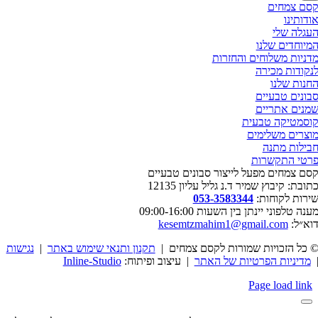
סם צמחים
ודותינו
עגלה שלי
מיוחדים שלנו
דניות משלוחים והחזרות
נקודות מכירה
חנות שלנו
בונים טבעיים
מנים אתריים
וסמטיקה טבעית
וצרים משלימים
בילות מתנה
רטי התקשרות
סם צמחים מפעל לייצור סבונים טבעיים
תובת: קיבוץ שמיר ד.נ גליל עליון 12135
ירות לקוחות:
053-3583344
ענה טלפוני יינתן בין השעות 09:00-16:00
וא״ל:
kesemtzmahim1@gmail.com
 כל הזכויות שמורות לקסם צמחים |
תקנון ותנאי שימוש באתר
|
נגישות
מדיניות הפרטיות של האתר
| עיצוב ופיתוח:
Inline-Studio
Page load link